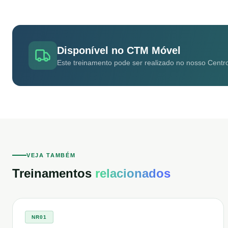
Disponível no CTM Móvel
Este treinamento pode ser realizado no nosso Centr
VEJA TAMBÉM
Treinamentos
relacionados
NR01