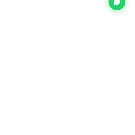
TREINAMENTOS
Segurança do Trabalho
Comportamental
Manutenção Industrial
Op. Equipamentos
Op. Ferroviária