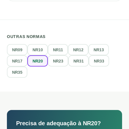
OUTRAS NORMAS
NR09
NR10
NR11
NR12
NR13
NR17
NR20
NR23
NR31
NR33
NR35
Precisa de adequação à
NR20
?