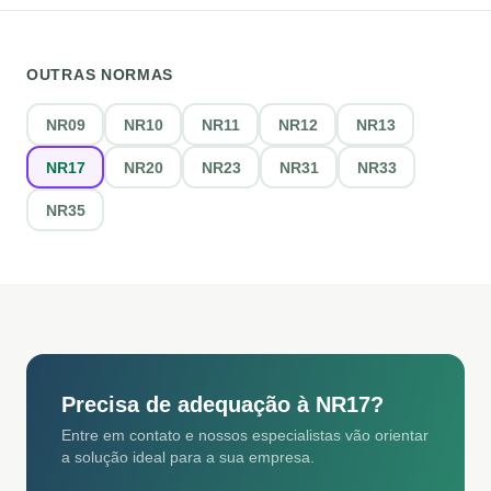
OUTRAS NORMAS
NR09
NR10
NR11
NR12
NR13
NR17
NR20
NR23
NR31
NR33
NR35
Precisa de adequação à
NR17
?
Entre em contato e nossos especialistas vão orientar
a solução ideal para a sua empresa.