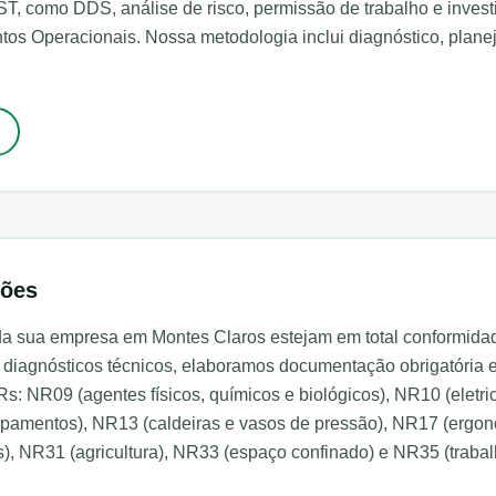
T, como DDS, análise de risco, permissão de trabalho e invest
tos Operacionais. Nossa metodologia inclui diagnóstico, plan
ções
 da sua empresa em
Montes Claros
estejam em total conformid
iagnósticos técnicos, elaboramos documentação obrigatória 
s: NR09 (agentes físicos, químicos e biológicos), NR10 (elet
pamentos), NR13 (caldeiras e vasos de pressão), NR17 (ergono
), NR31 (agricultura), NR33 (espaço confinado) e NR35 (trabalh