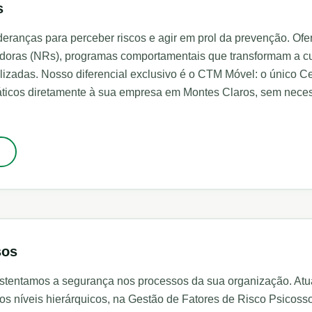
s
eranças para perceber riscos e agir em prol da prevenção. Of
oras (NRs), programas comportamentais que transformam a cul
izadas. Nosso diferencial exclusivo é o CTM Móvel: o único C
ráticos diretamente à sua empresa em
Montes Claros
, sem nece
sos
ustentamos a segurança nos processos da sua organização. At
os níveis hierárquicos, na Gestão de Fatores de Risco Psicoss