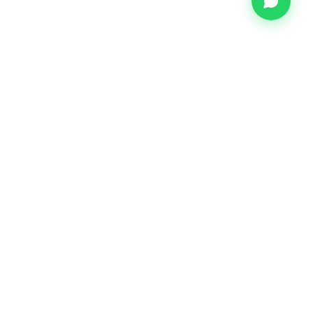
CONTATO
(31) 99646-6169
@grupocolabor