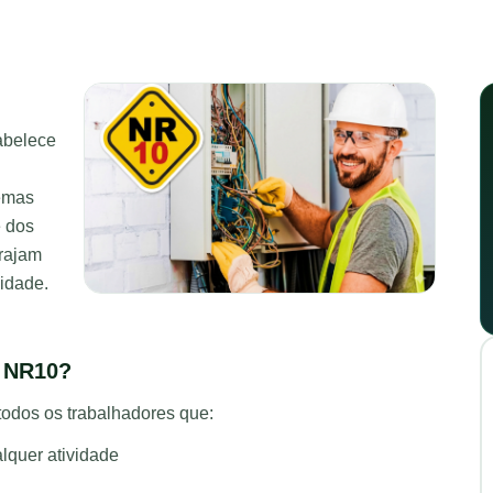
abelece
temas
e dos
erajam
cidade.
o NR10?
todos os trabalhadores que:
lquer atividade